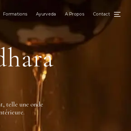
Formations
Ayurveda
A Propos
Contact
dhara
nt, telle une onde
intérieure.