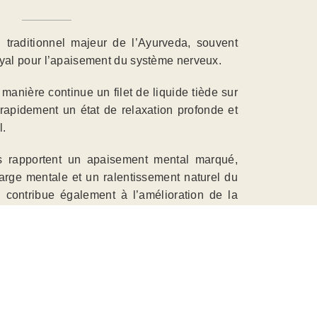
 traditionnel majeur de l’Ayurveda, souvent
yal pour l’apaisement du système nerveux.
e manière continue un filet de liquide tiède sur
 rapidement un état de relaxation profonde et
l.
 rapportent un apaisement mental marqué,
arge mentale et un ralentissement naturel du
 contribue également à l’amélioration de la
eauté des cheveux, à un meilleur sommeil et à
.
ndre et transmettre le protocole traditionnel
 la constitution et l’état de la personne, et à
 différents liquides tels que les huiles, les