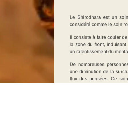
Le Shirodhara est un soin
considéré comme le soin ro
Il consiste à faire couler d
la zone du front, induisant
un ralentissement du menta
De nombreuses personnes
une diminution de la surch
flux des pensées. Ce soin
qualité de la peau, à la b
une meilleure concentration
La formation vise à compre
complet du Shirodhara, selon
connaître l’utilisation des
décoctions ou les laits.