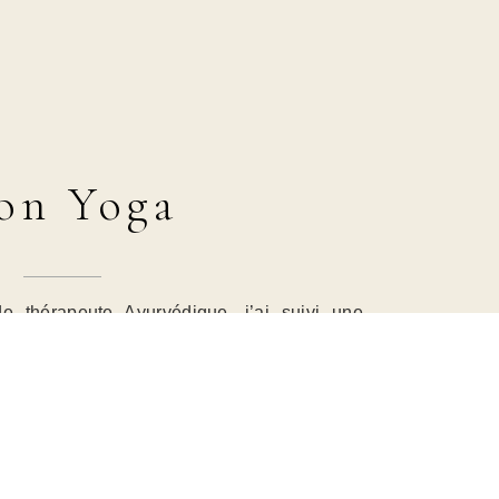
on Yoga
e thérapeute Ayurvédique, j’ai suivi une
 Yoga Alliance, en Yin Yoga et Vinyasa Yoga.
ue et fluide, est un excellent moyen de
uplesse tout en cultivant une concentration
ditatif, permet de travailler sur la libération