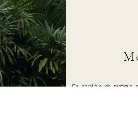
M
En parallèle de pratique d
formation en yoga, certifiée
Le Vinyasa Yoga, dynamiq
développer la force et la so
profonde.
Le
Yin Yoga
, plus doux et mé