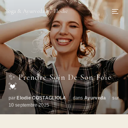
Yoga & Ayurveda by Elodie
✨ Prendre Soin De Son Foie
💓
par
Elodie COSTAGLIOLA
dans
Ayurveda
sur
10 septembre 2025