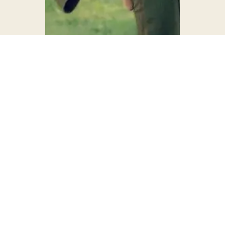
Mon nom en Italien signifie lumière et c’est
comme ça que les gens me décrivent. Toujours
souriante et positive, je sais porter la bonne
humeur partout où je vais.
Passionnée de sport et de bien-être depuis
toujours, je me suis intéressée au Yoga pendant
une période difficile de ma vie en recherchant
une pratique pour apaiser mes douleurs
physiques. Et j’ai découvert un style de vie et
une philosophie pour la quelle je suis tombée