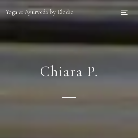
Yoga & Ayurveda by Elodie
Chiara P.